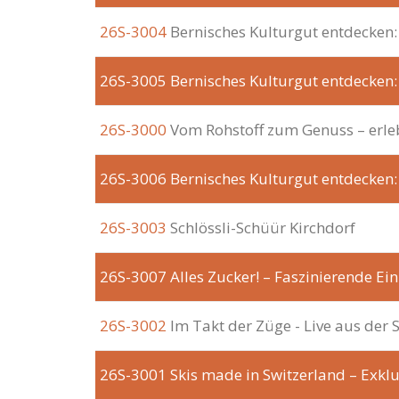
26S-3004
Bernisches Kulturgut entdecken
26S-3005
Bernisches Kulturgut entdecken:
26S-3000
Vom Rohstoff zum Genuss – erle
26S-3006
Bernisches Kulturgut entdecken:
26S-3003
Schlössli-Schüür Kirchdorf
26S-3007
Alles Zucker! – Faszinierende Ei
26S-3002
Im Takt der Züge - Live aus der 
26S-3001
Skis made in Switzerland – Exkl