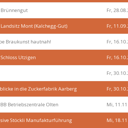
: Brünnengut
Fr, 28.08
 Landsitz Mont (Kalchegg-Gut)
Fr, 11.09
be Braukunst hautnah!
Fr, 16.10
 Schloss Utzigen
Fr, 16.10
Fr, 30.10
nblicke in die Zuckerfabrik Aarberg
Fr, 30.10
SBB Betriebszentrale Olten
Mi, 11.1
usive Stöckli Manufakturführung
Mi, 18.1