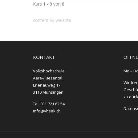
Kurs 1 - 8 von 8
content by welante
KONTAKT
ÖFFNU
Volkshochschule
Mo – Do
Aare-/Kiesental
Wir fre
Erlenauweg 17
Geschäf
3110 Münsingen
zu dürf
Tel. 031 721 62 54
Datens
info@vhsak.ch