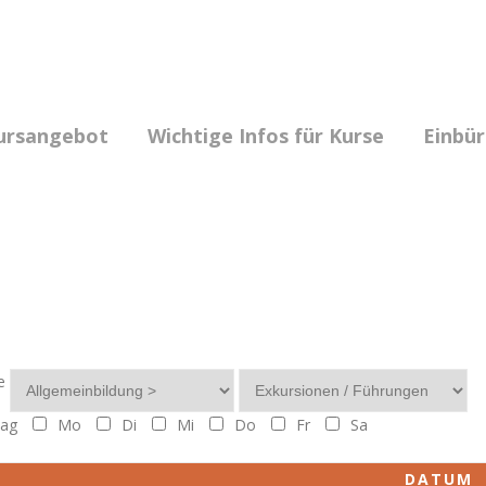
ursangebot
Wichtige Infos für Kurse
Einbü
e
ag
Mo
Di
Mi
Do
Fr
Sa
DATUM