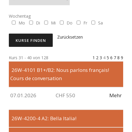
Wochentag
Mo
Di
Mi
Do
Fr
Sa
Zurücksetzen
Kurs 31 - 40 von 128
1
2
3
4
5
6
7
8
9
26W-4101
B1+/B2: Nous parlons français!
Cours de conversation
07.01.2026
CHF 550
Mehr
26W-4200-4
A2: Bella Italia!