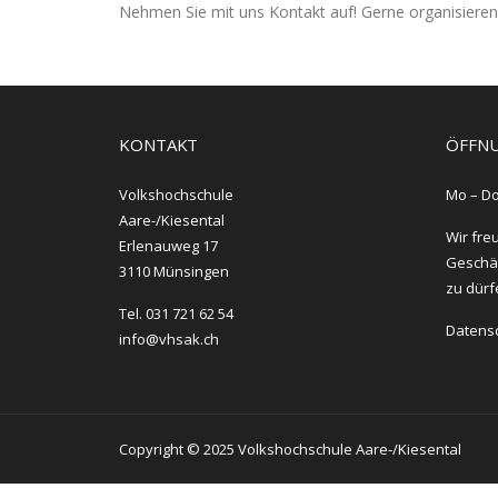
Nehmen Sie mit uns Kontakt auf! Gerne organisieren
KONTAKT
ÖFFNU
Volkshochschule
Mo – Do
Aare-/Kiesental
Wir fre
Erlenauweg 17
Geschäf
3110 Münsingen
zu dürf
Tel. 031 721 62 54
Datens
info@vhsak.ch
Copyright © 2025 Volkshochschule Aare-/Kiesental