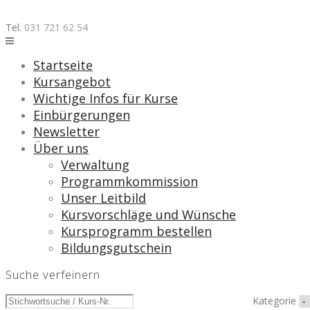
Skip
to
Tel.
031 721 62 54
content
Startseite
Kursangebot
Wichtige Infos für Kurse
Einbürgerungen
Newsletter
Über uns
Verwaltung
Programmkommission
Unser Leitbild
Kursvorschläge und Wünsche
Kursprogramm bestellen
Bildungsgutschein
Suche verfeinern
Kategorie