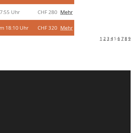
7:55 Uhr
CHF 280
Mehr
um 18:10 Uhr
CHF 320
Mehr
1
2
3
4
5
6
7
8
9