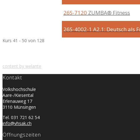
26S-7120
ZUMBA® Fitness
26S-4002-1
A2.1: Deutsch als
Kurs 41 - 50 von 128
content by welante
Kontakt
Volkshochschule
Aare-/Kiesental
Erlenauweg 17
3110 Münsingen
Tel. 031 721 62 54
info@vhsak.ch
Öffnungszeiten