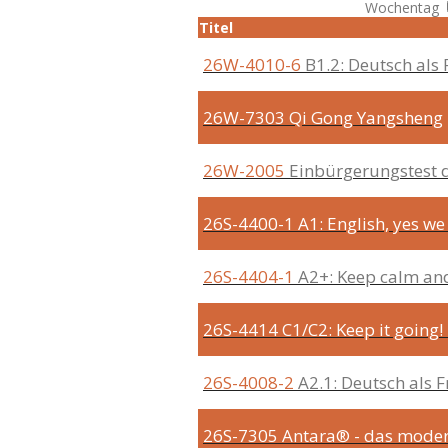
Wochentag
Titel
26W-4010-6
B1.2: Deutsch al
26W-7303
Qi Gong Yangsheng
26W-2005
Einbürgerungstest 
26S-4400-1
A1: English, yes we
26S-4404-1
A2+: Keep calm and
26S-4414
C1/C2: Keep it going!
26S-4008-2
A2.1: Deutsch als
26S-7305
Antara® - das moder