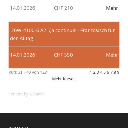
14.01.2026
CHF 210
Mehr
26W-4100-6
A2: Ça continue! - Französisch für
den Alltag
14.01.2026
CHF 550
Mehr
Kurs 31 - 40 von 128
1
2
3
4
5
6
7
8
9
Mehr Kurse...
content by welante