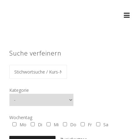
Skip
to
content
Suche verfeinern
Kategorie
Wochentag
Mo
Di
Mi
Do
Fr
Sa