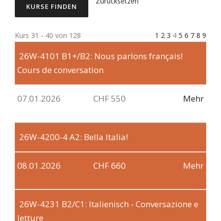
Zurücksetzen
Kurs 31 - 40 von 128
1
2
3
4
5
6
7
8
9
26W-4101
B1+/B2: Nous parlons français!
Cours de conversation
07.01.2026
CHF 550
Mehr
26W-4200-4
A2: Bella Italia!
08.01.2026
CHF 660
Mehr
26W-4231
B2/C1: Italienisch - Conversazione e
letture