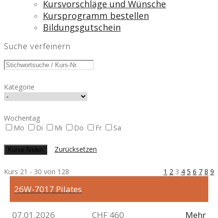
Kursvorschläge und Wünsche
Kursprogramm bestellen
Bildungsgutschein
Suche verfeinern
Kategorie
Wochentag
Mo
Di
Mi
Do
Fr
Sa
Zurücksetzen
Kurs 21 - 30 von 128
1
2
3
4
5
6
7
8
9
26W-7017
Pilates
07.01.2026
CHF 460
Mehr