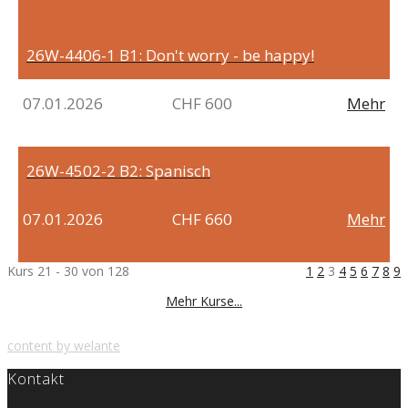
26W-4406-1
B1: Don't worry - be happy!
07.01.2026
CHF 600
Mehr
26W-4502-2
B2: Spanisch
07.01.2026
CHF 660
Mehr
Kurs 21 - 30 von 128
1
2
3
4
5
6
7
8
9
Mehr Kurse...
content by welante
Kontakt