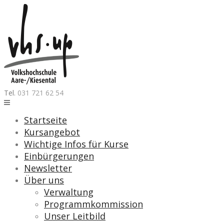
Skip
to
content
Tel.
031 721 62 54
Startseite
Kursangebot
Wichtige Infos für Kurse
Einbürgerungen
Newsletter
Über uns
Verwaltung
Programmkommission
Unser Leitbild