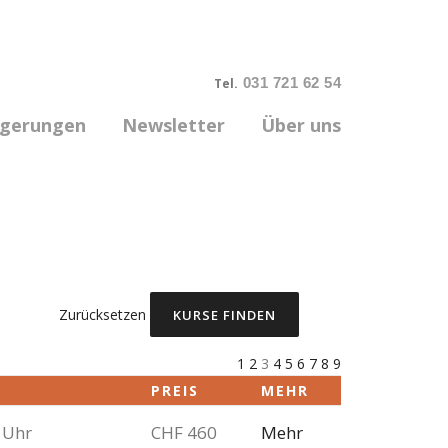
031 721 62 54
Tel.
rgerungen
Newsletter
Über uns
Zurücksetzen
1
2
3
4
5
6
7
8
9
PREIS
MEHR
 Uhr
CHF 460
Mehr