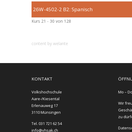
26W-4502-2
B2: Spanisch
Kurs 21 - 30 von 128
content by welante
KONTAKT
ÖFFNU
Volkshochschule
Mo – Do
Aare-/Kiesental
Wir fre
Erlenauweg 17
Geschäf
3110 Münsingen
zu dürf
Tel. 031 721 62 54
Datens
info@vhsak.ch