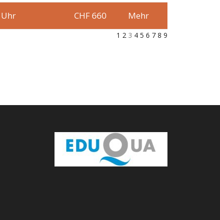
 Uhr
CHF 660
Mehr
1
2
3
4
5
6
7
8
9