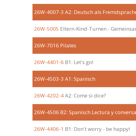
26W-4007-3
A2: Deutsch als Fremdsprach
26W-5005
Eltern-Kind-Turnen - Gemeinsam
26W-7016
Pilates
26W-4401-6
B1: Let's go!
26W-4503-3
A1: Spanisch
26W-4202-4
A2: Come si dice?
26W-4506
B2: Spanisch Lectura y convers
26W-4406-1
B1: Don't worry - be happy!