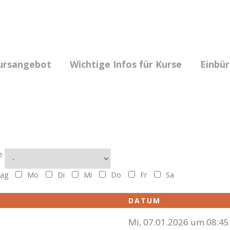
ursangebot
Wichtige Infos für Kurse
Einbü
e
ag
Mo
Di
Mi
Do
Fr
Sa
DATUM
Mi, 07.01.2026 um 08:45