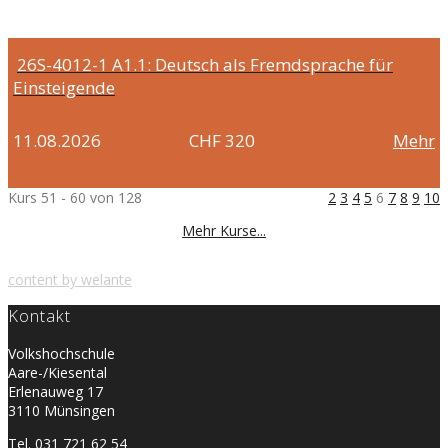
26S-4012-1
A1.1: Deutsch als Fremdsprache für
Einsteigende
11.08.2026
CHF 320
Mehr
Kurs 51 - 60 von 128
2
3
4
5
6
7
8
9
10
Mehr Kurse...
content by welante
Kontakt
Volkshochschule
Aare-/Kiesental
Erlenauweg 17
3110 Münsingen
Tel. 031 721 62 54