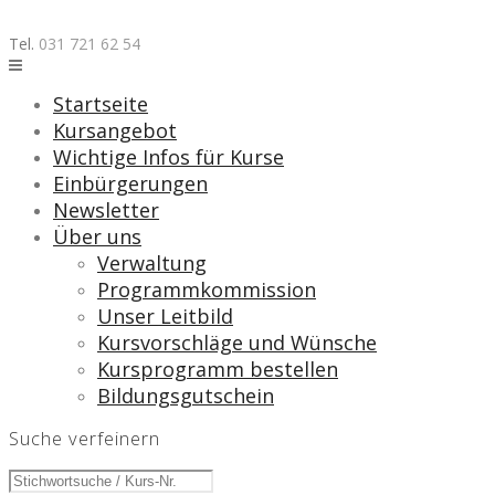
Skip
to
Tel.
031 721 62 54
content
Startseite
Kursangebot
Wichtige Infos für Kurse
Einbürgerungen
Newsletter
Über uns
Verwaltung
Programmkommission
Unser Leitbild
Kursvorschläge und Wünsche
Kursprogramm bestellen
Bildungsgutschein
Suche verfeinern