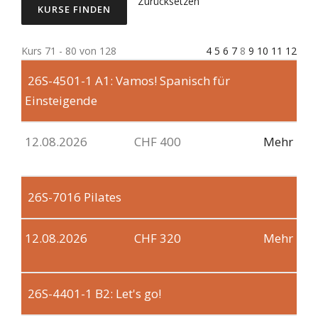
Zurücksetzen
Kurs 71 - 80 von 128
4
5
6
7
8
9
10
11
12
26S-4501-1
A1: Vamos! Spanisch für
Einsteigende
12.08.2026
CHF 400
Mehr
26S-7016
Pilates
12.08.2026
CHF 320
Mehr
26S-4401-1
B2: Let's go!