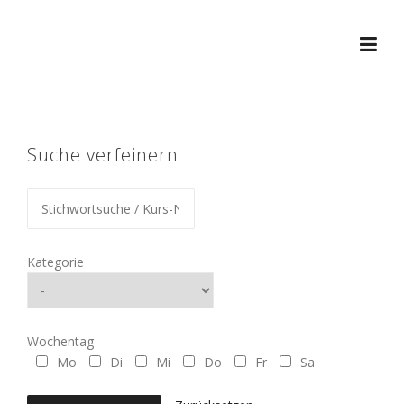
Skip
to
content
Suche verfeinern
Kategorie
Wochentag
Mo
Di
Mi
Do
Fr
Sa