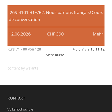
26S-4101
B1+/B2: Nous parlons français! Cours
de conversation
12.08.2026
CHF 390
Mehr
Kurs 71 - 80 von 128
4
5
6
7
8
9
10
11
12
Mehr Kurse...
content by welante
KONTAKT
Volkshochschule