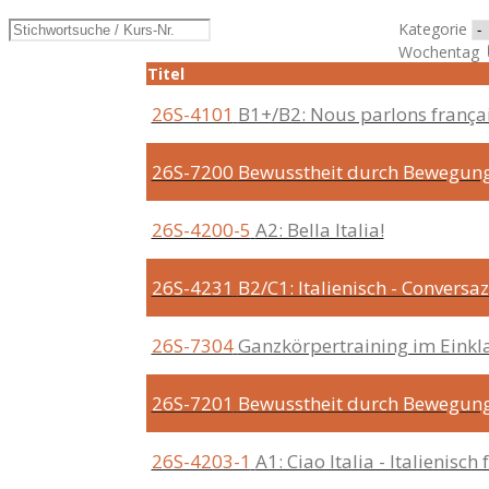
Kategorie
Wochentag
Titel
26S-4101
B1+/B2: Nous parlons françai
26S-7200
Bewusstheit durch Bewegun
26S-4200-5
A2: Bella Italia!
26S-4231
B2/C1: Italienisch - Conversaz
26S-7304
Ganzkörpertraining im Einkl
26S-7201
Bewusstheit durch Bewegun
26S-4203-1
A1: Ciao Italia - Italienisch