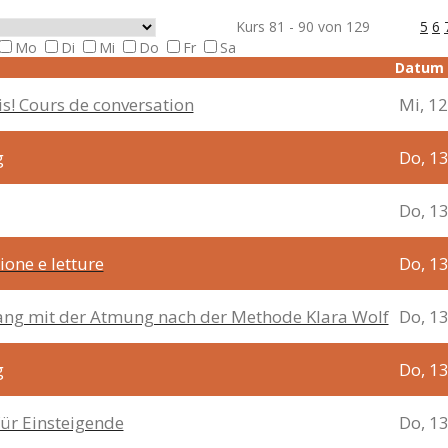
Kurs 81 - 90 von 129
5
6
Mo
Di
Mi
Do
Fr
Sa
Datum
s! Cours de conversation
Mi, 1
g
Do, 1
Do, 1
ione e letture
Do, 1
ang mit der Atmung nach der Methode Klara Wolf
Do, 1
g
Do, 1
 für Einsteigende
Do, 1