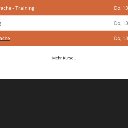
ache - Training
Do, 1
g
Do, 1
rache
Do, 1
Mehr Kurse...