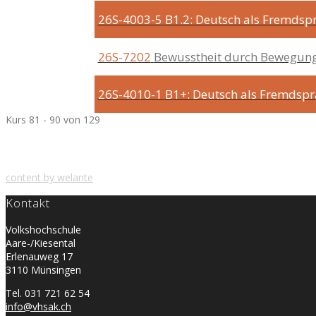
26S-4003-5
B1.2: Deutsch als Fremdspr
26S-7202
Bewusstheit durch Bewegun
26S-4010-1
B1+: Deutsch als Fremdsp
Kurs 81 - 90 von 129
content by welante
Kontakt
Volkshochschule
Aare-/Kiesental
Erlenauweg 17
3110 Münsingen
Tel. 031 721 62 54
info@vhsak.ch