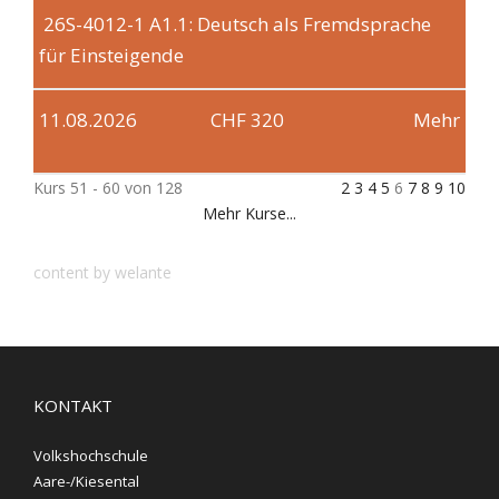
26S-4012-1
A1.1: Deutsch als Fremdsprache
für Einsteigende
11.08.2026
CHF 320
Mehr
Kurs 51 - 60 von 128
2
3
4
5
6
7
8
9
10
Mehr Kurse...
content by welante
KONTAKT
Volkshochschule
Aare-/Kiesental