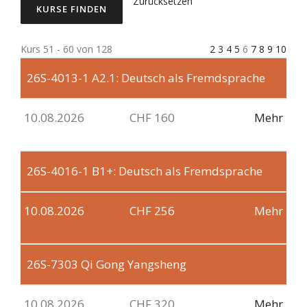
Zurücksetzen
Kurs 51 - 60 von 128
2
3
4
5
6
7
8
9
10
26S-4013-1
A2.1: Deutsch als Fremdsprache
10.08.2026
CHF 160
Mehr
26S-4016-1
B1+: Deutsch als Fremdsprache
10.08.2026
CHF 256
Mehr
26S-7303
Qi Gong Yangsheng
10.08.2026
CHF 320
Mehr