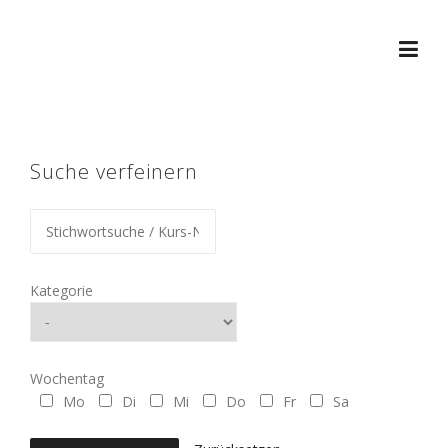
Skip
to
content
Suche verfeinern
Kategorie
Wochentag
Mo
Di
Mi
Do
Fr
Sa