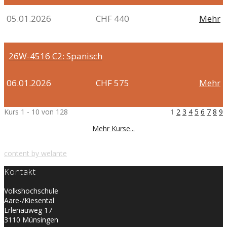
05.01.2026
CHF 440
Mehr
26W-4516
C2: Spanisch
06.01.2026
CHF 575
Mehr
Kurs 1 - 10 von 128
1
2
3
4
5
6
7
8
9
Mehr Kurse...
content by welante
Kontakt
Volkshochschule
Aare-/Kiesental
Erlenauweg 17
3110 Münsingen