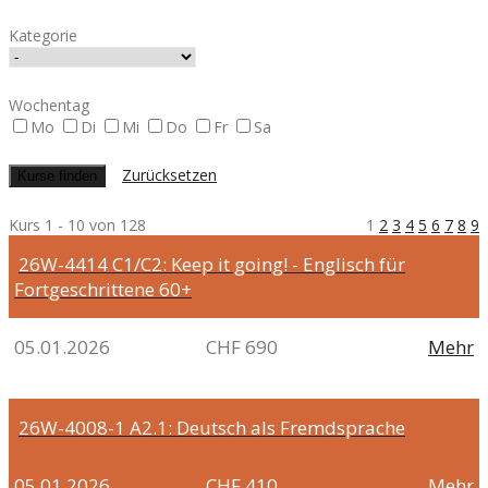
Kategorie
Wochentag
Mo
Di
Mi
Do
Fr
Sa
Zurücksetzen
Kurs 1 - 10 von 128
1
2
3
4
5
6
7
8
9
26W-4414
C1/C2: Keep it going! - Englisch für
Fortgeschrittene 60+
05.01.2026
CHF 690
Mehr
26W-4008-1
A2.1: Deutsch als Fremdsprache
05.01.2026
CHF 410
Mehr