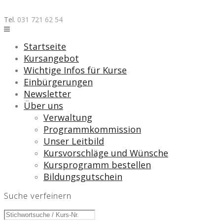
Skip
to
Tel.
031 721 62 54
content
Startseite
Kursangebot
Wichtige Infos für Kurse
Einbürgerungen
Newsletter
Über uns
Verwaltung
Programmkommission
Unser Leitbild
Kursvorschläge und Wünsche
Kursprogramm bestellen
Bildungsgutschein
Suche verfeinern