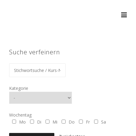
Skip
to
content
Suche verfeinern
Kategorie
Wochentag
Mo
Di
Mi
Do
Fr
Sa