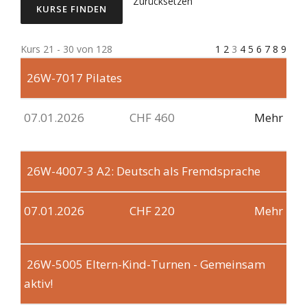
Zurücksetzen
Kurs 21 - 30 von 128
1
2
3
4
5
6
7
8
9
26W-7017
Pilates
07.01.2026
CHF 460
Mehr
26W-4007-3
A2: Deutsch als Fremdsprache
07.01.2026
CHF 220
Mehr
26W-5005
Eltern-Kind-Turnen - Gemeinsam
aktiv!