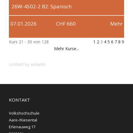
26W-4502-2
B2: Spanisch
07.01.2026
CHF 660
Mehr
Kurs 21 - 30 von 128
1
2
3
4
5
6
7
8
9
Mehr Kurse...
content by welante
KONTAKT
Volkshochschule
Aare-/Kiesental
Erlenauweg 17