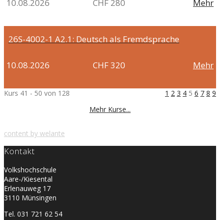
10.08.2026
CHF 280
Mehr
26S-4002-1
A2.1: Deutsch als Fremdsprache
10.08.2026
CHF 320
Mehr
Kurs 41 - 50 von 128
1
2
3
4
5
6
7
8
9
Mehr Kurse...
content by welante
Kontakt
Volkshochschule
Aare-/Kiesental
Erlenauweg 17
3110 Münsingen
Tel. 031 721 62 54