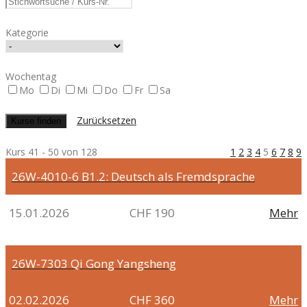
Kategorie
Wochentag
Mo
Di
Mi
Do
Fr
Sa
Zurücksetzen
Kurs 41 - 50 von 128
1
2
3
4
5
6
7
8
9
26W-4010-6
B1.2: Deutsch als Fremdsprache
15.01.2026
CHF 190
Mehr
26W-7303
Qi Gong Yangsheng
02.02.2026
CHF 360
Mehr