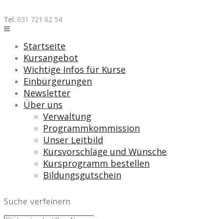
Skip
to
Tel.
031 721 62 54
content
Startseite
Kursangebot
Wichtige Infos für Kurse
Einbürgerungen
Newsletter
Über uns
Verwaltung
Programmkommission
Unser Leitbild
Kursvorschläge und Wünsche
Kursprogramm bestellen
Bildungsgutschein
Suche verfeinern