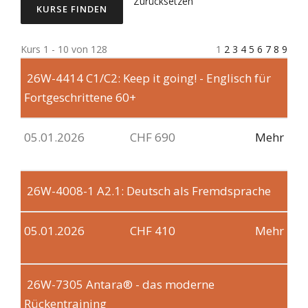
Zurücksetzen
Kurs 1 - 10 von 128
1
2
3
4
5
6
7
8
9
26W-4414
C1/C2: Keep it going! - Englisch für
Fortgeschrittene 60+
05.01.2026
CHF 690
Mehr
26W-4008-1
A2.1: Deutsch als Fremdsprache
05.01.2026
CHF 410
Mehr
26W-7305
Antara® - das moderne
Rückentraining