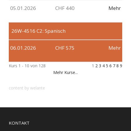
05.01.2026
CHF 440
Mehr
26W-4516
C2: Spanisch
06.01.2026
CHF 575
Mehr
Kurs 1 - 10 von 128
1
2
3
4
5
6
7
8
9
Mehr Kurse...
content by welante
KONTAKT