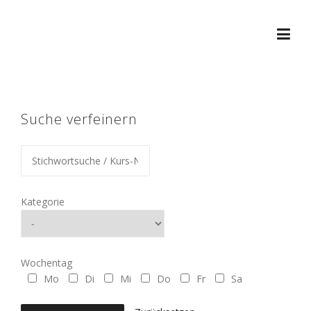
Skip
to
content
Suche verfeinern
Kategorie
Wochentag
Mo
Di
Mi
Do
Fr
Sa