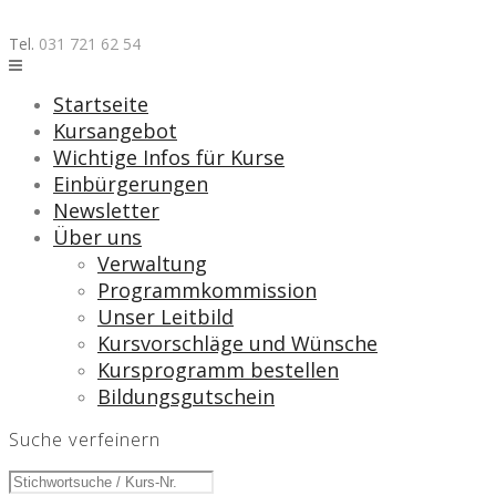
Skip
to
Tel.
031 721 62 54
content
Startseite
Kursangebot
Wichtige Infos für Kurse
Einbürgerungen
Newsletter
Über uns
Verwaltung
Programmkommission
Unser Leitbild
Kursvorschläge und Wünsche
Kursprogramm bestellen
Bildungsgutschein
Suche verfeinern