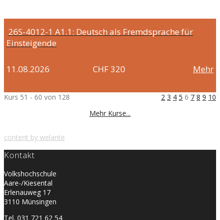
26S-4012-1
A1.1: Deutsch als Fremdsprache für
Einsteigende
11.08.2026
CHF 320
Mehr
Kurs 51 - 60 von 128
2
3
4
5
6
7
8
9
10
Mehr Kurse...
content by welante
Kontakt
Volkshochschule
Aare-/Kiesental
Erlenauweg 17
3110 Münsingen
Tel. 031 721 62 54