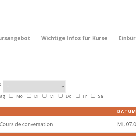
ursangebot
Wichtige Infos für Kurse
Einbü
e
ag
Mo
Di
Mi
Do
Fr
Sa
DATU
 Cours de conversation
Mi, 07.