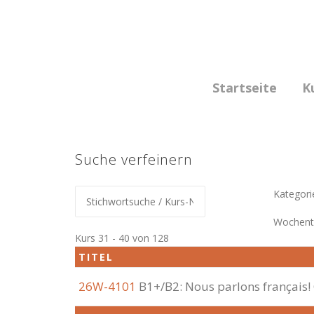
Skip
to
content
Startseite
K
Suche verfeinern
Kategori
Wochent
Kurs 31 - 40 von 128
TITEL
26W-4101
B1+/B2: Nous parlons français!