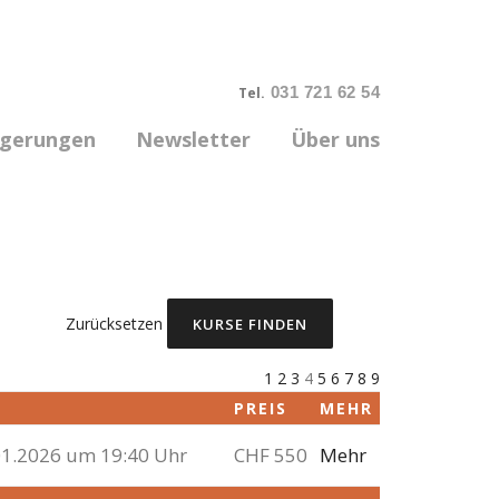
031 721 62 54
Tel.
rgerungen
Newsletter
Über uns
Zurücksetzen
1
2
3
4
5
6
7
8
9
M
PREIS
MEHR
01.2026 um 19:40 Uhr
CHF 550
Mehr