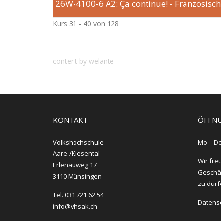
26W-4100-6
A2: Ça continue! - Französisch
Kurs 31 - 40 von 128
content by welante
KONTAKT
ÖFFNU
Volkshochschule
Mo – Do
Aare-/Kiesental
Wir fre
Erlenauweg 17
Geschäf
3110 Münsingen
zu dürf
Tel. 031 721 62 54
Datens
info@vhsak.ch