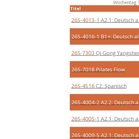
Wochentag
Titel
26S-4013-1
A2.1: Deutsch 
26S-4016-1
B1+: Deutsch a
26S-7303
Qi Gong Yangshe
26S-7018
Pilates Flow
26S-4516
C2: Spanisch
26S-4004-2
A2.2: Deutsch 
26S-4005-1
A2.1: Deutsch 
26S-4009-5
A2.1: Deutsch 