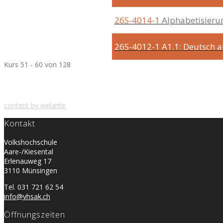
26S-4014-1
Alphabetisierun
26S-4012-1
A1.1: Deutsch 
Kurs 51 - 60 von 128
content by welante
Kontakt
Volkshochschule
Aare-/Kiesental
Erlenauweg 17
3110 Münsingen
Tel. 031 721 62 54
info@vhsak.ch
Öffnungszeiten