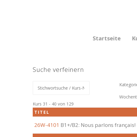
Skip
to
content
Startseite
K
Suche verfeinern
Kategori
Wochent
Kurs 31 - 40 von 129
TITEL
26W-4101
B1+/B2: Nous parlons français!