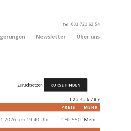
031 721 62 54
Tel.
rgerungen
Newsletter
Über uns
Zurücksetzen
1
2
3
4
5
6
7
8
9
M
PREIS
MEHR
01.2026 um 19:40 Uhr
CHF 550
Mehr