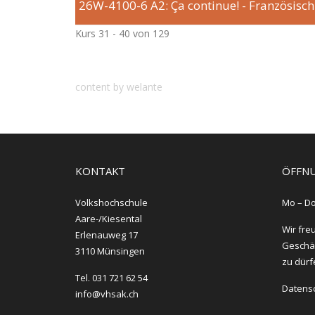
26W-4100-6
A2: Ça continue! - Französisch
Kurs 31 - 40 von 129
content by welante
KONTAKT
ÖFFNU
Volkshochschule
Mo – Do
Aare-/Kiesental
Wir fre
Erlenauweg 17
Geschäf
3110 Münsingen
zu dürf
Tel. 031 721 62 54
Datens
info@vhsak.ch