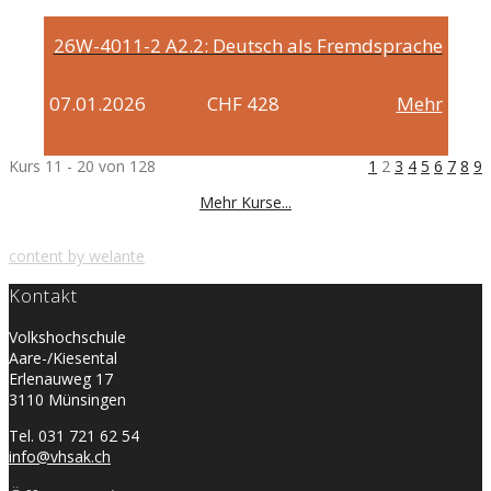
26W-4011-2
A2.2: Deutsch als Fremdsprache
07.01.2026
CHF 428
Mehr
Kurs 11 - 20 von 128
1
2
3
4
5
6
7
8
9
Mehr Kurse...
content by welante
Kontakt
Volkshochschule
Aare-/Kiesental
Erlenauweg 17
3110 Münsingen
Tel. 031 721 62 54
info@vhsak.ch