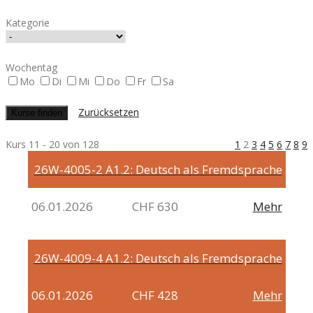
Kategorie
Wochentag
Mo
Di
Mi
Do
Fr
Sa
Zurücksetzen
Kurs 11 - 20 von 128
1
2
3
4
5
6
7
8
9
26W-4005-2
A1.2: Deutsch als Fremdsprache
06.01.2026
CHF 630
Mehr
26W-4009-4
A1.2: Deutsch als Fremdsprache
06.01.2026
CHF 428
Mehr