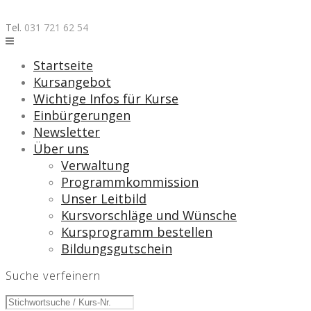
Skip
to
Tel.
031 721 62 54
content
Startseite
Kursangebot
Wichtige Infos für Kurse
Einbürgerungen
Newsletter
Über uns
Verwaltung
Programmkommission
Unser Leitbild
Kursvorschläge und Wünsche
Kursprogramm bestellen
Bildungsgutschein
Suche verfeinern