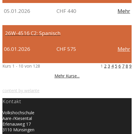
05.01.2026
CHF 440
Mehr
26W-4516
C2: Spanisch
06.01.2026
CHF 575
Mehr
Kurs 1 - 10 von 128
1
2
3
4
5
6
7
8
9
Mehr Kurse...
content by welante
Kontakt
Volkshochschule
Aare-/Kiesental
Erlenauweg 17
3110 Münsingen