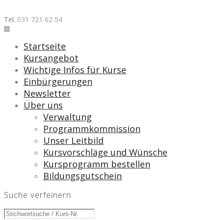
Skip
to
Tel.
031 721 62 54
content
Startseite
Kursangebot
Wichtige Infos für Kurse
Einbürgerungen
Newsletter
Über uns
Verwaltung
Programmkommission
Unser Leitbild
Kursvorschläge und Wünsche
Kursprogramm bestellen
Bildungsgutschein
Suche verfeinern