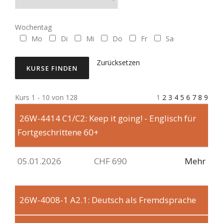
Wochentag
Mo
Di
Mi
Do
Fr
Sa
Zurücksetzen
Kurs 1 - 10 von 128
1
2
3
4
5
6
7
8
9
26W-4414
C1/C2: Keep it going! - Englisch für
Fortgeschrittene 60+
05.01.2026
CHF 690
Mehr
26W-4008-1
A2.1: Deutsch als Fremdsprache