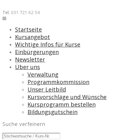
Skip
to
Tel.
031 721 62 54
content
Startseite
Kursangebot
Wichtige Infos für Kurse
Einbürgerungen
Newsletter
Über uns
Verwaltung
Programmkommission
Unser Leitbild
Kursvorschläge und Wünsche
Kursprogramm bestellen
Bildungsgutschein
Suche verfeinern