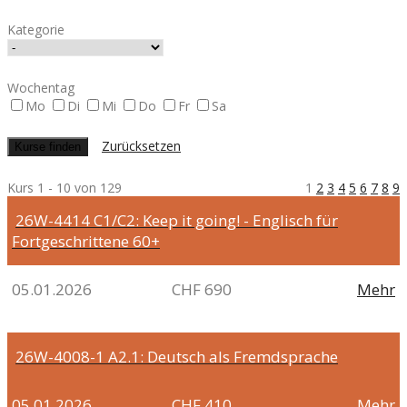
Kategorie
Wochentag
Mo
Di
Mi
Do
Fr
Sa
Zurücksetzen
Kurs 1 - 10 von 129
1
2
3
4
5
6
7
8
9
26W-4414
C1/C2: Keep it going! - Englisch für
Fortgeschrittene 60+
05.01.2026
CHF 690
Mehr
26W-4008-1
A2.1: Deutsch als Fremdsprache
05.01.2026
CHF 410
Mehr