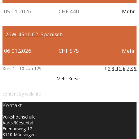
05.01.2026
CHF 440
Mehr
26W-4516
C2: Spanisch
06.01.2026
CHF 575
Mehr
Kurs 1 - 10 von 129
1
2
3
4
5
6
7
8
9
Mehr Kurse...
content by welante
Kontakt
Volkshochschule
Aare-/Kiesental
Erlenauweg 17
3110 Münsingen