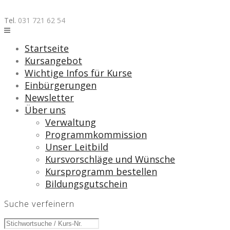
Skip
to
Tel.
031 721 62 54
content
Startseite
Kursangebot
Wichtige Infos für Kurse
Einbürgerungen
Newsletter
Über uns
Verwaltung
Programmkommission
Unser Leitbild
Kursvorschläge und Wünsche
Kursprogramm bestellen
Bildungsgutschein
Suche verfeinern