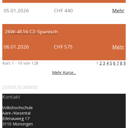
05.01.2026
CHF 440
Mehr
26W-4516
C2: Spanisch
06.01.2026
CHF 575
Mehr
Kurs 1 - 10 von 128
1
2
3
4
5
6
7
8
9
Mehr Kurse...
content by welante
Kontakt
Volkshochschule
Aare-/Kiesental
Erlenauweg 17
3110 Münsingen