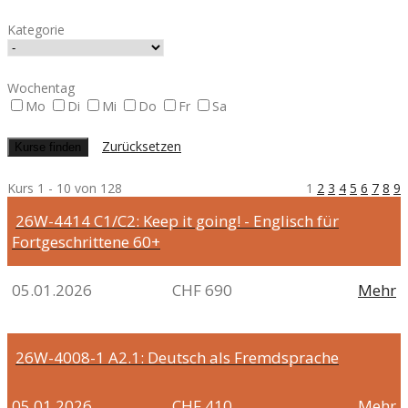
Kategorie
Wochentag
Mo
Di
Mi
Do
Fr
Sa
Zurücksetzen
Kurs 1 - 10 von 128
1
2
3
4
5
6
7
8
9
26W-4414
C1/C2: Keep it going! - Englisch für
Fortgeschrittene 60+
05.01.2026
CHF 690
Mehr
26W-4008-1
A2.1: Deutsch als Fremdsprache
05.01.2026
CHF 410
Mehr