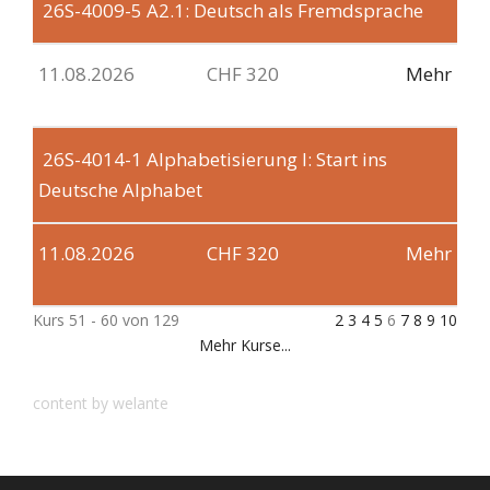
26S-4009-5
A2.1: Deutsch als Fremdsprache
11.08.2026
CHF 320
Mehr
26S-4014-1
Alphabetisierung I: Start ins
Deutsche Alphabet
11.08.2026
CHF 320
Mehr
Kurs 51 - 60 von 129
2
3
4
5
6
7
8
9
10
Mehr Kurse...
content by welante