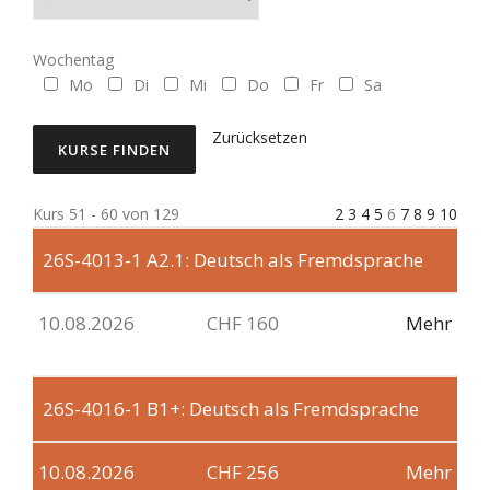
Wochentag
Mo
Di
Mi
Do
Fr
Sa
Zurücksetzen
Kurs 51 - 60 von 129
2
3
4
5
6
7
8
9
10
26S-4013-1
A2.1: Deutsch als Fremdsprache
10.08.2026
CHF 160
Mehr
26S-4016-1
B1+: Deutsch als Fremdsprache
10.08.2026
CHF 256
Mehr