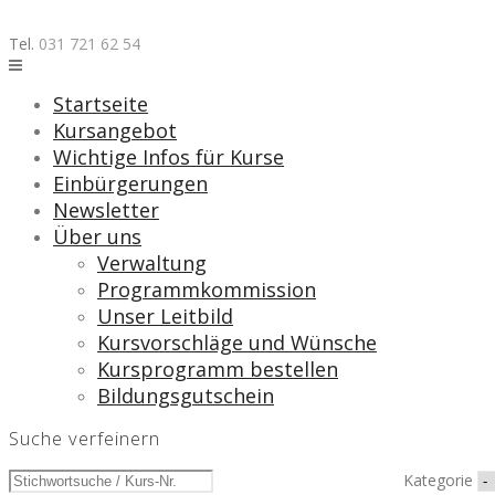
Skip
to
Tel.
031 721 62 54
content
Startseite
Kursangebot
Wichtige Infos für Kurse
Einbürgerungen
Newsletter
Über uns
Verwaltung
Programmkommission
Unser Leitbild
Kursvorschläge und Wünsche
Kursprogramm bestellen
Bildungsgutschein
Suche verfeinern
Kategorie