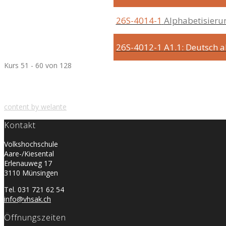
26S-4014-1
Alphabetisierun
26S-4012-1
A1.1: Deutsch 
Kurs 51 - 60 von 128
content by welante
Kontakt
Volkshochschule
Aare-/Kiesental
Erlenauweg 17
3110 Münsingen
Tel. 031 721 62 54
info@vhsak.ch
Öffnungszeiten