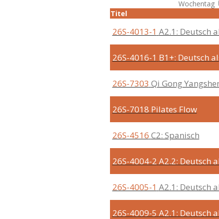
Wochentag
Titel
26S-4013-1
A2.1: Deutsch 
26S-4016-1
B1+: Deutsch a
26S-7303
Qi Gong Yangshe
26S-7018
Pilates Flow
26S-4516
C2: Spanisch
26S-4004-2
A2.2: Deutsch 
26S-4005-1
A2.1: Deutsch 
26S-4009-5
A2.1: Deutsch 